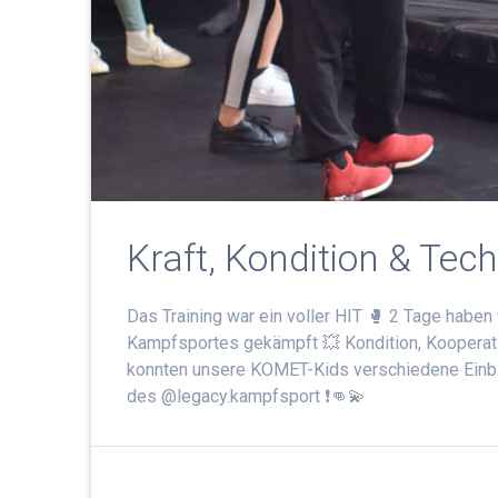
Kraft, Kondition & Tec
Das Training war ein voller HIT 🥊 2 Tage hab
Kampfsportes gekämpft 💥 Kondition, Kooperatio
konnten unsere KOMET-Kids verschiedene Einbli
des @legacy.kampfsport ❗️👊💫