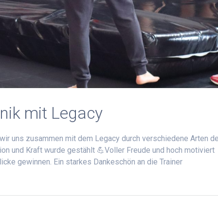
hnik mit Legacy
en wir uns zusammen mit dem Legacy durch verschiedene Arten d
n und Kraft wurde gestählt 💪Voller Freude und hoch motiviert
cke gewinnen. Ein starkes Dankeschön an die Trainer