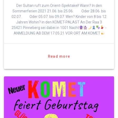
Der Sultan ruft zum Orient-Spektakel! Wann? In den
Sommerferien 2021 21.06. bis 25.06. Oder 28.06. bis
02.07. Oder 05.07. bis 09.07. Wen? Kinder von 8 bis 12
Jahren Wohin? in den KOMET-PALAST An Der Raa 3
25421 Pinneberg sei dabei in 1001 Nacht
-
ANMELDUNG AB DEM 17.05.21 VOR ORT AM KOMET
Read more