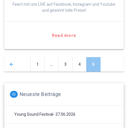
Feiert mit uns LIVE auf Facebook, Instagram und Youtube
und gewinnt tolle Preise!
Read more
Posts
Page
Page
Page
Page
1
…
3
4
5
navigation
Neueste Beiträge
Young Sound Festival- 27.06.2026