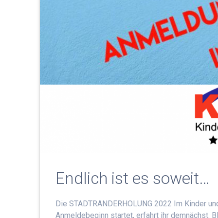
Endlich ist es soweit…
Die STADTRANDERHOLUNG 2022 Im Kinder und J
Anmeldebeginn startet, erfahrt ihr demnächst