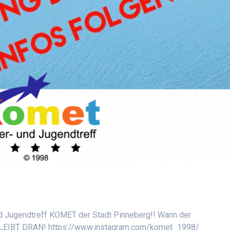
ugendtreff KOMET der Stadt Pinneberg!! Wann der
. BLEIBT DRAN! https://www.instagram.com/komet_1998/